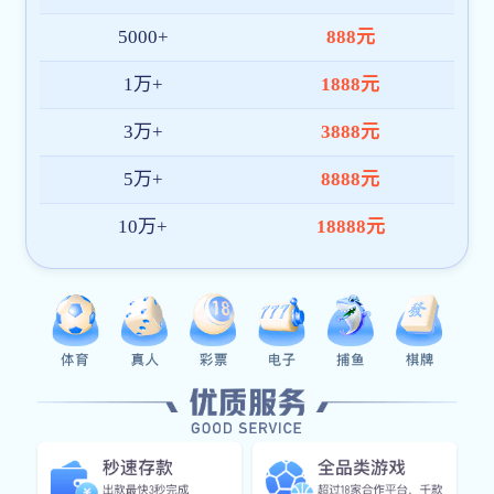
确的标准。根据国际足球协会理事会（IFAB）制定的
规则，凡是涉及到手球、推搡或危险动作均可能被裁
判认定为犯规。然而，在实际操作中，这些标准往往
受到主观判断和现场情况的影响。
具体到霍安·加西亚此次触球事件，他在争抢过程中确
实触碰到了皮球。然而，根据国际足联的新规定，如
果防守队员在合理范围内试图去争抢球权，并且最后
成功触及到皮球，那么他就不应当因触球而被判定为
犯规。因此，这种情况下，裁判是否认定为点球，就
成为了关键。
此外，对于手球犯规的界定也逐渐趋于严格，很多时
候裁判会考虑到手部位置、身体姿态以及意图等多重
因素。这使得一些看似明显的犯规，在细节上却可能