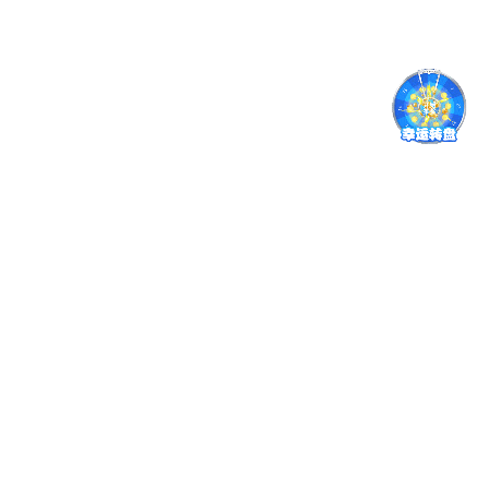
值得注意的是，在VAR技术逐渐普及的大背景下，对
于重要时刻如点球等关键决策有了更高层次的信息确
认，但仍需要裁判自身具备良好的判断力。此役中如
果利用VAR回放来重新审视霍安·加西亚的问题，也许
能够给出更加公正合理的结论。
3、技术手段的发展与应用
随着科技的发展，VAR（视频助理裁判）已成为现代
足球不可或缺的一部分，其主要功能就是帮助主裁判
断一些重要事件，如进球、红牌和点球等。然而，在
本场比赛中，由于现场条件限制以及时间上的紧迫
性，该技术并未发挥应有作用。
同时，VAR虽然能提供清晰的视频回放，但其本身也
依赖于现场主裁对于何时启动这一程序的判断。因