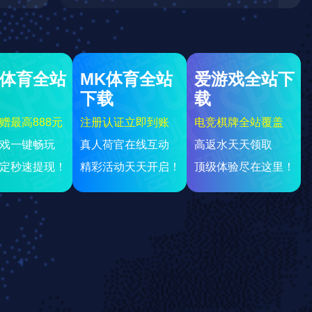
，从而全面理解这位超
示，他在整场比赛中的
能力形成鲜明对比，让
里虽然尝试了多个角度
行远距离投射，却未能
心理状态。作为球队核