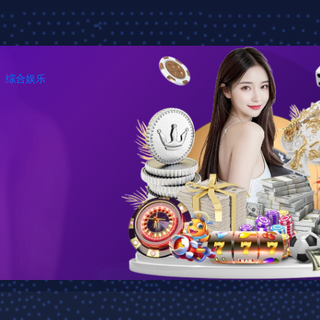
全天更新 ·
球
无论您身在何处，
球友会体育
赛体验。
下载客户端
网页