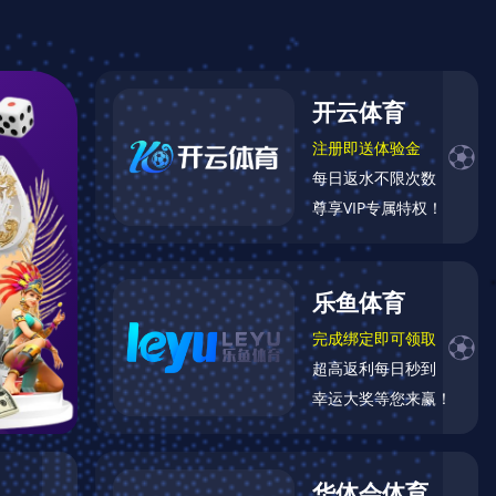
App
公司
体育
注册入口
简介
快讯
友会体育
赛事实时同步
APP
为您带来高速、高清、稳定的观
端访问