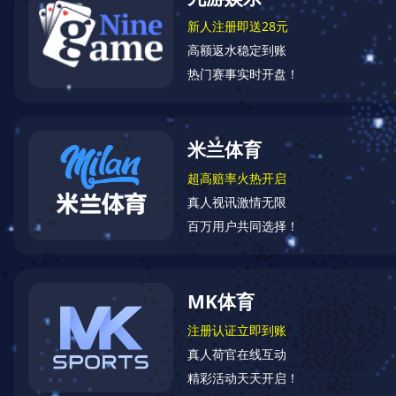
库里对
在最近的一场NBA比
到了7分，这一成绩
师们纷纷探讨库里的