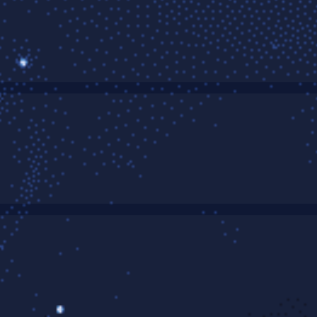
阵开拓者表现低迷本场仅得7分创个人
2026-06-27 08:03
34 次阅读
首页
/
体育快讯
赛中，金州勇士队的明星球员斯蒂芬·库里对阵波特兰开拓者队的
不仅让人感到意外，更是创下了个人职业生涯的新低。这场比赛引
状态、球队战术以及对手的防守策略等因素。本文将从几个方面