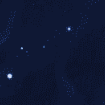
整个勇士队在本场比赛中的团队配合显得尤为重要。不少分析指
，其他队友未能充分发挥各自优势，相反却给了对方不少反击机
传球意识，都显得略微生疏。其他球员虽然努力创造机会，但往
空间受到压缩。他们之间缺乏默契，这也直接影响了整个球队的
要考虑调整战术体系，以便更好地利用每位球员的特点。在未来
ry，将会是提升战斗力的重要一步。
防守强劲
手，他们在本场比赛中的防守策略非常成功，有效限制了库里的
过双人包夹和快速轮转，让他的出手机会大幅减少。这种针对性
措手不及。