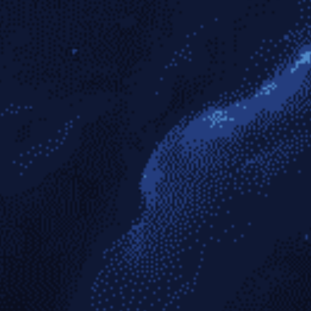
何应对勇士队这种以快速传导球为主打风格的方法可谓运筹帷幄
勇士队的进攻节奏，使整个球队难以形成有效配合。而这种坚固
重要原因之一。
要思考如何破解对方严密布置的问题，以及是否需要借助其它方
或者增加切入人数等战术变化，以寻找新的突破口。
望与调整
，但对于斯蒂芬·库里而言，这也是一种成长与反思。在职业生
恰恰是检验其韧性的关键时刻。接下来，他需要从这次经历中吸
自身技能。
层应该考虑如何提升球队整体实力，无论是在人员配置上还是战
队凝聚力。此外，引入新的战术理念或许也能够激活现有阵容，