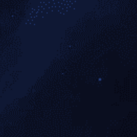
不断学习与成长，相信斯蒂芬·库里很快就能找回昔日状态，再
士也将在后续赛季继续争夺总冠军荣耀。
7分创下个人新低纪录，无疑给他自己以及整个金州勇士队带来
状态的不稳定，也彰显了团队配合不足和对手强劲防守之间复杂
员，不仅要在辉煌时刻绽放光芒，更要懂得如何面对逆境，从失
涯充满传奇色彩，相信经过此次挫折，他将会更加努力寻求突破，为
我们也期待金州勇士能够通过调整迎头赶上，在接下来的赛季中