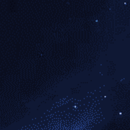
开拓者主教练对于如
拦截传球线路来干扰
失去良好出手机会的
这种情况下，勇士需
如更多利用内线力量
4、未来展
尽管这场失利让人遗憾
都会经历起伏，此时
压能力，并继续强化
与此同时，勇士管理
相应调整，以增强全
力。